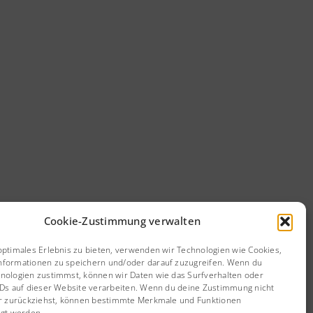
Cookie-Zustimmung verwalten
optimales Erlebnis zu bieten, verwenden wir Technologien wie Cookies,
Project Details
formationen zu speichern und/oder darauf zuzugreifen. Wenn du
nologien zustimmst, können wir Daten wie das Surfverhalten oder
IDs auf dieser Website verarbeiten. Wenn du deine Zustimmung nicht
er zurückziehst, können bestimmte Merkmale und Funktionen
Categories:
Bildbände | Sachbücher
igt werden.