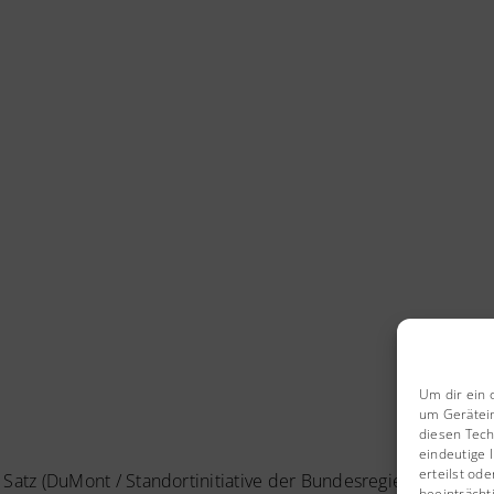
Um dir ein 
um Gerätein
diesen Tech
eindeutige 
erteilst od
 Satz (DuMont / Standortinitiative der Bundesregierung)
beeinträcht